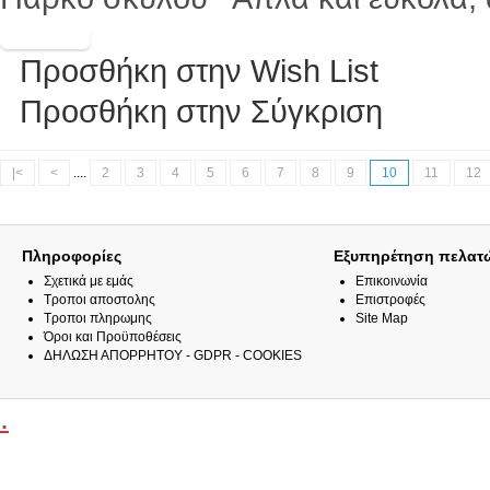
Προσθήκη στην Wish List
Προσθήκη στην Σύγκριση
|<
<
....
2
3
4
5
6
7
8
9
10
11
12
Πληροφορίες
Εξυπηρέτηση πελατ
Σχετικά με εμάς
Επικοινωνία
Τροποι αποστολης
Επιστροφές
Τροποι πληρωμης
Site Map
Όροι και Προϋποθέσεις
ΔΗΛΩΣΗ ΑΠΟΡΡΗΤΟΥ - GDPR - COOKIES
.