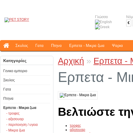
Γλώσσα
Νόμ
€
Σκυλος
Γατα
Πτηνα
Ερπετα - Μικρα ζωα
Ψαρια
Αρχική
»
Ερπετα - 
Κατηγορίες
Γενικο εμποριο
Ερπετα - Μ
Σκυλος
Γατα
Πτηνα
Βελτιώστε τη
Ερπετα - Μικρα ζωα
- τροφες
- αξεσουαρ
- περιποιηση / υγεια
τροφες
αξεσουαρ
- Μικρα ζωα